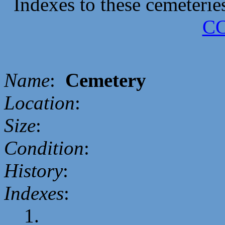
Indexes to these cemeterie
CC
Name
:
Cemetery
Location
:
Size
:
Condition
:
History
:
Indexes
:
1.